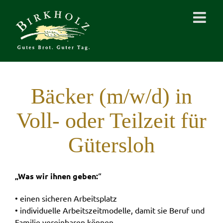
Zum
Inhalt
springen
Bäcker (m/w/d) in
Voll- oder Teilzeit für
Gütersloh
„Was wir ihnen geben:
“
• einen sicheren Arbeitsplatz
• individuelle Arbeitszeitmodelle, damit sie Beruf und
Familie vereinbaren können